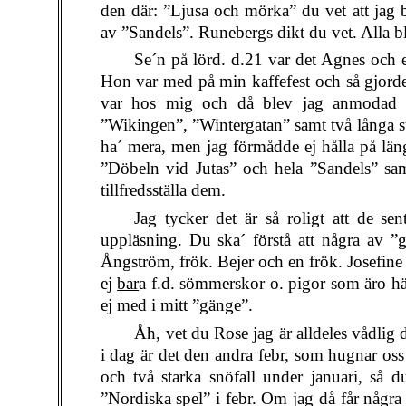
den där: ”Ljusa och mörka” du vet att jag b
av ”Sandels”. Runebergs dikt du vet. Alla b
Se´n på lörd. d.21 var det Agnes och 
Hon var med på min kaffefest och så gjord
var hos mig och då blev jag anmodad at
”Wikingen”, ”Wintergatan” samt två långa st
ha´ mera, men jag förmådde ej hålla på längr
”Döbeln vid Jutas” och hela ”Sandels” samt
tillfredsställa dem.
Jag tycker det är så roligt att de s
uppläsning. Du ska´ förstå att några av ”
Ångström, frök. Bejer och en frök. Josefine
ej
bar
a f.d. sömmerskor o. pigor som äro hä
ej med i mitt ”gänge”.
Åh, vet du Rose jag är alldeles vådlig då
i dag är det den andra febr, som hugnar oss 
och två starka snöfall under januari, så du
”Nordiska spel” i febr. Om jag då får några