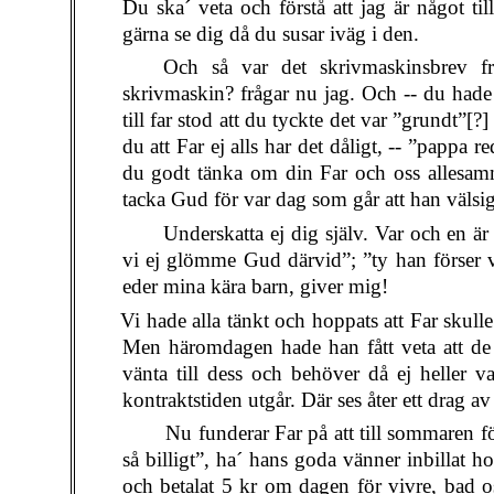
Du ska´ veta och förstå att jag är något till
gärna se dig då du susar iväg i den.
Och så var det skrivmaskinsbrev f
skrivmaskin? frågar nu jag. Och -- du hade i
till far stod att du tyckte det var ”grundt”[?
du att Far ej alls har det dåligt, -- ”pappa
du godt tänka om din Far och oss allesamm
tacka Gud för var dag som går att han välsig
Underskatta ej dig själv. Var och en är 
vi ej glömme Gud därvid”; ”ty han förser v
eder mina kära barn, giver mig!
Vi hade alla tänkt och hoppats att Far skul
Men häromdagen hade han fått veta att de 
vänta till dess och behöver då ej heller 
kontraktstiden utgår. Där ses åter ett drag av
Nu funderar Far på att till sommaren f
så billigt”, ha´ hans goda vänner inbillat
och betalat 5 kr om dagen för vivre, bad 