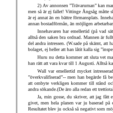
2) Av annonsen ”Trävaruman” kan man ej
men så är
ej
fallet! Vittinge Ångsåg måtte 
är ej annat än en bättre förmansplats. Inneh
annan bostadförmån, än möjligen arbetarba
Innehavaren har emellertid (på vad sätt
alltså den saken bra ordnad. Mannen är full
del andra intressen. (W.sade på skämt, att h
bolaget, ej heller att han låtit kalla sig ”insp
Huru nu detta kommer att sluta vet ma
han rätt att vara kvar till 1 Augusti. Alltså
Wall var emellertid mycket intresserad 
”överkvalifiserad”-- men han begärde få be
att ombyte verkligen kommer till stånd oc
andra sökande.(De äro alla redan ett trettiotal
Ja, min gosse, du skriver, att jag fått e
givet, men hela planen var ju baserad på or
Resultatet blev ju också så negativt som möj