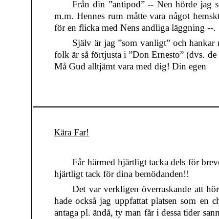
Från din ”antipod” -- Nen hörde jag se
m.m. Hennes rum måtte vara något hemskt i
för en flicka med Nens andliga läggning --.
Själv är jag ”som vanligt” och hankar m
folk är så förtjusta i ”Don Ernesto” (dvs. d
Må Gud alltjämt vara med dig! Din egen
Kära Far!
Får härmed hjärtligt tacka dels för breve
hjärtligt tack för dina bemödanden!!
Det var verkligen överraskande att hö
hade också jag uppfattat platsen som en ch
antaga pl. ändå, ty man får i dessa tider sann