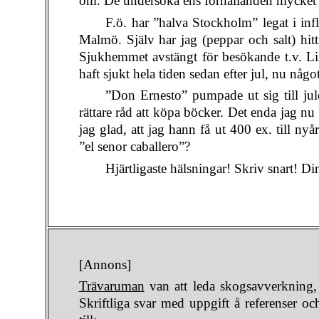
om. De undersöka ens förhållanden mycket
F.ö. har ”halva Stockholm” legat i inf
Malmö. Själv har jag (peppar och salt) hitt
Sjukhemmet avstängt för besökande t.v. Liz
haft sjukt hela tiden sedan efter jul, nu någ
”Don Ernesto” pumpade ut sig till jule
rättare råd att köpa böcker. Det enda jag nu
jag glad, att jag hann få ut 400 ex. till nyå
”el senor caballero”?
Hjärtligaste hälsningar! Skriv snart! Din
[Annons]
Trävaruman
van att leda skogsavverkning, 
Skriftliga svar med uppgift å referenser oc