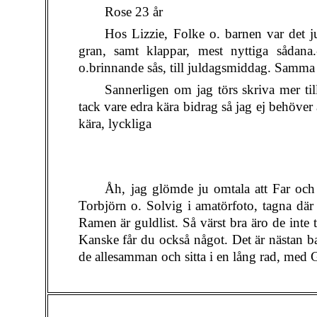
Rose 23 år
Hos Lizzie, Folke o. barnen var det j
gran, samt klappar, mest nyttiga sådan
o.brinnande sås, till juldagsmiddag. Samma 
Sannerligen om jag törs skriva mer ti
tack vare edra kära bidrag så jag ej behöv
kära, lyckliga
Åh, jag glömde ju omtala att Far och
Torbjörn o. Solvig i amatörfoto, tagna d
Ramen är guldlist. Så värst bra äro de inte 
Kanske får du också något. Det är nästan b
de allesamman och sitta i en lång rad, med G