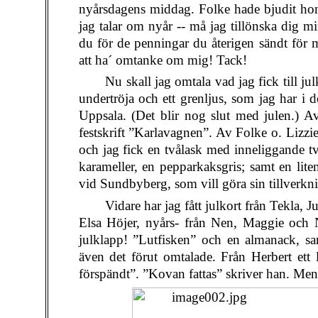
nyårsdagens middag. Folke hade bjudit ho
jag talar om nyår -- må jag tillönska dig min
du för de penningar du återigen sändt för mi
att ha´ omtanke om mig! Tack!
Nu skall jag omtala vad jag fick till ju
undertröja och ett grenljus, som jag har i
Uppsala. (Det blir nog slut med julen.) A
festskrift ”Karlavagnen”. Av Folke o. Lizzie 
och jag fick en tvålask med inneliggande tv
karameller, en pepparkaksgris; samt en lit
vid Sundbyberg, som vill göra sin tillverkni
Vidare har jag fått julkort från Tekla, 
Elsa Höjer, nyårs- från Nen, Maggie och 
julklapp! ”Lutfisken” och en almanack, s
även det förut omtalade. Från Herbert ett 
förspändt”. ”Kovan fattas” skriver han. Me