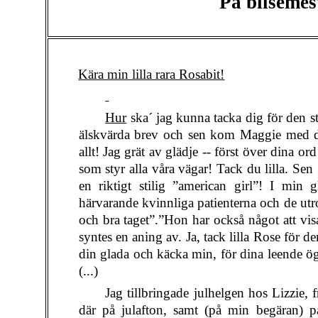
På bilsemes
Kära min lilla rara Rosabit!
Hur
ska´ jag kunna tacka dig för den st
älskvärda brev och sen kom Maggie med dit
allt! Jag grät av glädje -- först över dina ord
som styr alla våra vägar! Tack du lilla. Sen g
en riktigt stilig ”american girl”! I min
härvarande kvinnliga patienterna och de utr
och bra taget”.”Hon har också något att vi
syntes en aning av. Ja, tack lilla Rose för d
din glada och käcka min, för dina leende ögon 
(...)
Jag tillbringade julhelgen hos Lizzie, fr
där på julafton, samt (på min begäran) p