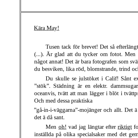
Kära May!
Tusen tack för brevet! Det så efterlängt
(...). Är glad att du tycker om fotot. Men t
något annat! Det är bara fotografen som svän
du besviken, lika röd, blomstrande, trind och
Du skulle se julstöket i Calif! Sånt e
”stök”. Städning är en elektr. dammsugar
oceanvis, tvätt att man lägger i blöt i tvätt
Och med dessa praktiska
”gå-in-i-väggarna”-mojänger och allt. Det 
det ä då sant.
Men
oh!
vad jag längtar efter
riktigt
fo
inställda på olika specialsaker med det g