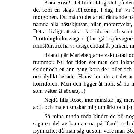
Kära Rose!
Det bli´r aldrig slut på de
det som en slags följetong. I dag ha´ vi å
morgonen. Du må tro det är ett rännande på s
nämna alla hästskjutsar, bilar, motorcyclar
Det är livligt att sitta i korridoren och se
Drottningholmsvägen (där går spårvagnen
rumsfönstret ha vi utsigt endast åt parken, m
Ibland går Mariebergarne vaktparad oc
trummor. Nu för tiden ser man den ibland
skidor och en ann gång köra de i biler och 
och dylikt lastade. Härav hör du att det är 
korridoren. Men den ligger åt norr, så nu n
som vetter åt söder.(...)
Nejdå lilla Rose, inte minskar jag mera
aptit och maten smakar mig utmärkt och jag
Så mina runda röda kinder de bli nog 
säga en del av kamraterna på ”6an”. och d
isynnerhet då man såg ut som vore man 36.