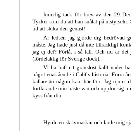
Innerlig tack för brev av den 29 Dec
Tycker som du att han snålat på utstyrseln
tid att sluka den genast!
Är ledsen jag gjorde dig bedrövad ge
måste. Jag hade just då inte tillräckligt kont
jag ej det? Förlåt i så fall. Och nu är det 
(fördelaktig för Sverige dock).
Vi ha haft ett gränslöst kallt väder hä
något enastående i Calif.s historia! Förra å
kallare än någon känt här förr. Jag njuter d
fortfarande min bäste vän och uppför sig utm
kyss från din
Hyrde en skrivmaskin och lärde mig sjä