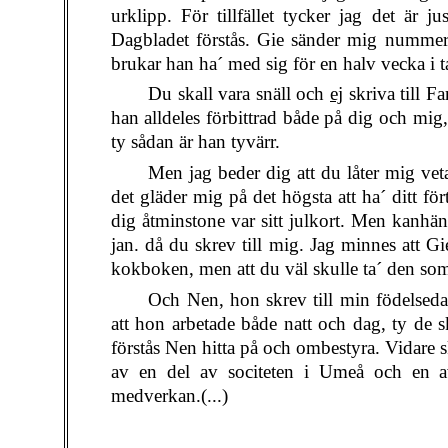
urklipp. För tillfället tycker jag det är j
Dagbladet förstås. Gie sänder mig nummer 
brukar han ha´ med sig för en halv vecka i t
Du skall vara snäll och
ej
skriva till Fa
han alldeles förbittrad både på dig och mig, 
ty sådan är han tyvärr.
Men jag beder dig att du låter mig veta
det gläder mig på det högsta att ha´ ditt för
dig åtminstone var sitt julkort. Men kanhänd
jan. då du skrev till mig. Jag minnes att Gi
kokboken, men att du väl skulle ta´ den som
Och Nen, hon skrev till min födelseda
att hon arbetade både natt och dag, ty de s
förstås Nen hitta på och ombestyra. Vidare s
av en del av sociteten i Umeå och en 
medverkan.(...)