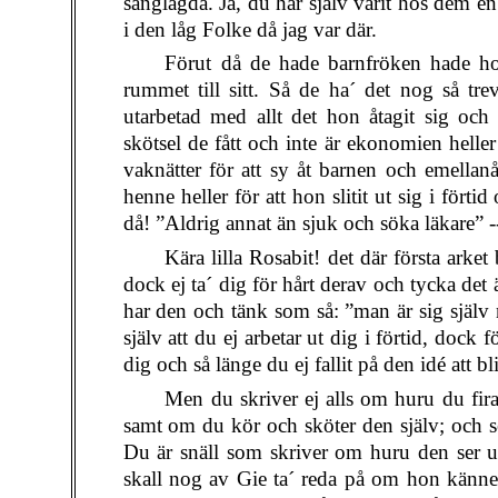
sänglagda. Ja, du har själv varit hos dem e
i den låg Folke då jag var där.
Förut då de hade barnfröken hade hon 
rummet till sitt. Så de ha´ det nog så trev
utarbetad med allt det hon åtagit sig och 
skötsel de fått och inte är ekonomien heller 
vaknätter för att sy åt barnen och emellan
henne heller för att hon slitit ut sig i för
då! ”Aldrig annat än sjuk och söka läkare” -- 
Kära lilla Rosabit! det där första arke
dock ej ta´ dig för hårt derav och tycka det ä
har den och tänk som så: ”man är sig själv 
själv att du ej arbetar ut dig i förtid, dock
dig och så länge du ej fallit på den idé att bl
Men du skriver ej alls om huru du fira
samt om du kör och sköter den själv; och se
Du är snäll som skriver om huru den ser u
skall nog av Gie ta´ reda på om hon känner