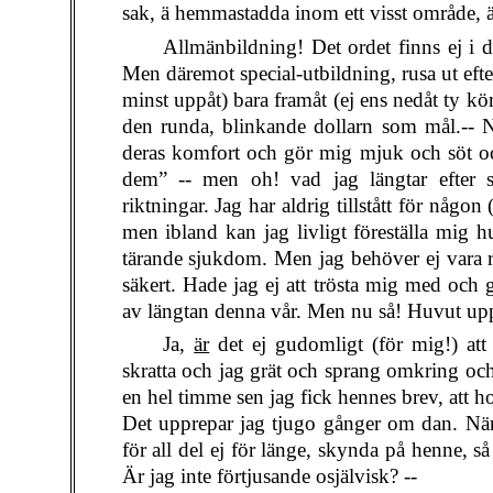
sak, ä hemmastadda inom ett visst område, är
Allmänbildning! Det ordet finns ej i 
Men däremot special-utbildning, rusa ut efter e
minst uppåt) bara framåt (ej ens nedåt ty kö
den runda, blinkande dollarn som mål.-- Ne
deras komfort och gör mig mjuk och söt och ä
dem” -- men oh! vad jag längtar efter sj
riktningar. Jag har aldrig tillstått för någon 
men ibland kan jag livligt föreställa mig
tärande sjukdom. Men jag behöver ej vara 
säkert. Hade jag ej att trösta mig med och 
av längtan denna vår. Men nu så! Huvut up
Ja,
är
det ej gudomligt (för mig!) att
skratta och jag grät och sprang omkring och
en hel timme sen jag fick hennes brev, att 
Det upprepar jag tjugo gånger om dan. När
för all del ej för länge, skynda på henne, 
Är jag inte förtjusande osjälvisk? --