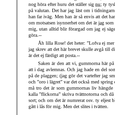
nog höra efter huru det ställer sig
nu;
ty tys
på valutan. Det har jag läst om i tidningarn
han far iväg. Men han är så envis att det ha
om motsatsen isynnerhet om det är
jag
som g
mig, utan alltid blir förargad om jag ej säger
göra.--
Åh lilla Rose! det heter: ”Lofva ej me
jag skrev att det här brevet skulle avgå till 
är det ej färdigt att posta.--
Saken är den att vi, gummorna här på h
att i dag avlemnas. Och jag hade en del s
på de plaggen; (jag gör det vartefter jag sm
och ”oro i lägret” var det också med spring 
må tro det är som gummornas liv hängde på
kalla ”flickorna” skriva tvättnotorna och då
sort; och om det är numrerat osv. ty eljest 
gått i lås för mig. Men det slites i tvätten.