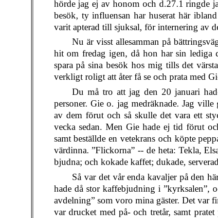
hörde jag ej av honom och d.27.1 ringde ja
besök, ty influensan har huserat här iblan
varit apterad till sjuksal, för internering av 
Nu är visst allesamman på bättringsväg
hit om fredag igen, då hon har sin lediga d
spara på sina besök hos mig tills det värsta
verkligt roligt att åter få se och prata med
Du må tro att jag den 20 januari hade
personer. Gie o. jag medräknade. Jag ville
av dem förut och så skulle det vara ett sty
vecka sedan. Men Gie hade ej tid förut o
samt beställde en vetekrans och köpte pepp
värdinna. ”Flickorna” -- de heta: Tekla, El
bjudna; och kokade kaffet; dukade, serverad
Så var det vår enda kavaljer på den hä
hade då stor kaffebjudning i ”kyrksalen”, 
avdelning” som voro mina gäster. Det var fin
var drucket med på- och tretår, samt pratet