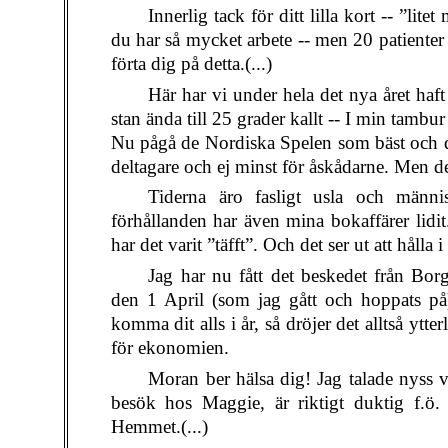
Innerlig tack för ditt lilla kort -- ”lite
du har så mycket arbete -- men 20 patienter l
förta dig på detta.(...)
Här har vi under hela det nya året haf
stan ända till 25 grader kallt -- I min tambu
Nu pågå de Nordiska Spelen som bäst och de
deltagare och ej minst för åskådarne. Men d
Tiderna äro fasligt usla och männi
förhållanden har även mina bokaffärer lidit
har det varit ”täfft”. Och det ser ut att hålla 
Jag har nu fått det beskedet från Bor
den 1 April (som jag gått och hoppats på
komma dit alls i år, så dröjer det alltså ytte
för ekonomien.
Moran ber hälsa dig! Jag talade nyss 
besök hos Maggie, är riktigt duktig f.ö.
Hemmet.(...)