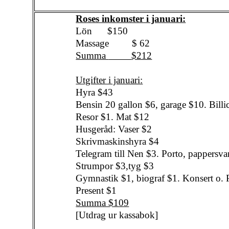
Roses inkomster i januari:
Lön
$150
Massage
$ 62
Summa
$212
Utgifter i januari:
Hyra $43
Bensin 20 gallon $6, garage $10. Billi
Resor $1. Mat $12
Husgeråd: Vaser $2
Skrivmaskinshyra $4
Telegram till Nen $3. Porto, pappersva
Strumpor $3,tyg $3
Gymnastik $1, biograf $1. Konsert o.
Present $1
Summa $109
[Utdrag ur kassabok]