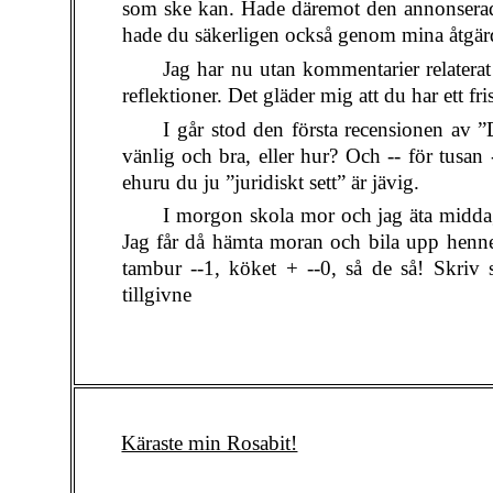
som ske kan. Hade däremot den annonserade 
hade du säkerligen också genom mina åtgärd
Jag har nu utan kommentarier relaterat 
reflektioner. Det gläder mig att du har ett fr
I går stod den första recensionen av 
vänlig och bra, eller hur? Och -- för tusan 
ehuru du ju ”juridiskt sett” är jävig.
I morgon skola mor och jag äta middag
Jag får då hämta moran och bila upp henne ti
tambur --1, köket + --0, så de så! Skriv 
tillgivne
Käraste min Rosabit!