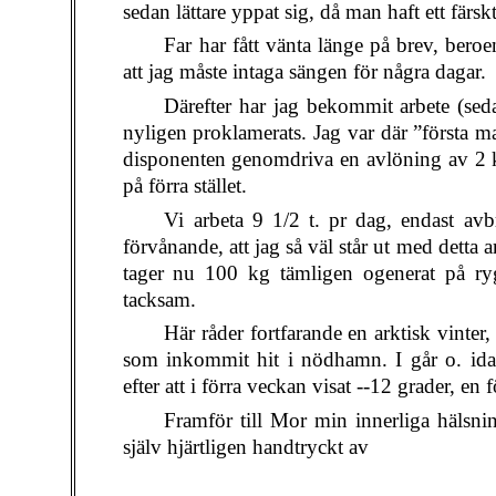
sedan lättare yppat sig, då man haft ett färsk
Far har fått vänta länge på brev, beroe
att jag måste intaga sängen för några dagar.
Därefter har jag bekommit arbete (sed
nyligen proklamerats. Jag var där ”första 
disponenten genomdriva en avlöning av 2 kr
på förra stället.
Vi arbeta 9 1/2 t. pr dag, endast avb
förvånande, att jag så väl står ut med detta 
tager nu 100 kg tämligen ogenerat på r
tacksam.
Här råder fortfarande en arktisk vinter,
som inkommit hit i nödhamn. I går o. ida
efter att i förra veckan visat --12 grader, e
Framför till Mor min innerliga hälsnin
själv hjärtligen handtryckt av