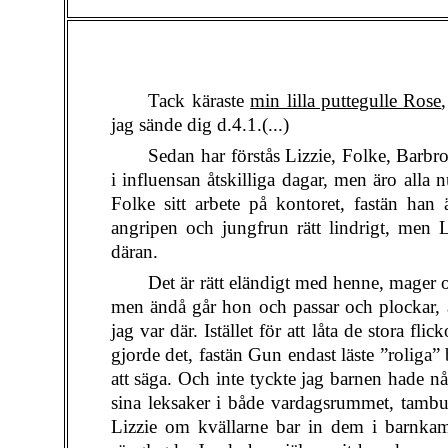
Tack käraste
min lilla puttegulle Rose
jag sände dig d.4.1.(...)
Sedan har förstås Lizzie, Folke, Barbr
i influensan åtskilliga dagar, men äro alla 
Folke sitt arbete på kontoret, fastän han 
angripen och jungfrun rätt lindrigt, men Li
däran.
Det är rätt eländigt med henne, mager o
men ändå går hon och passar och plockar, 
jag var där. Istället för att låta de stora 
gjorde det, fastän Gun endast läste ”roliga
att säga. Och inte tyckte jag barnen hade n
sina leksaker i både vardagsrummet, tambu
Lizzie om kvällarne bar in dem i barnkam.