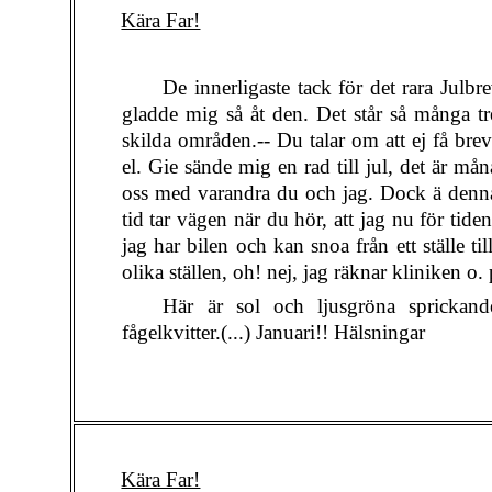
Kära Far!
De innerligaste tack för det rara Julbr
gladde mig så åt den. Det står så många tre
skilda områden.-- Du talar om att ej få bre
el. Gie sände mig en rad till jul, det är må
oss med varandra du och jag. Dock ä denna 
tid tar vägen när du hör, att jag nu för tid
jag har bilen och kan snoa från ett ställe t
olika ställen, oh! nej, jag räknar kliniken o
Här är sol och ljusgröna sprickan
fågelkvitter.(...) Januari!! Hälsningar
Kära Far!