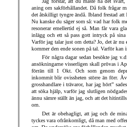
Jag förstår, att du måste ha det svårt,
aning om sakförhållandet. Då folk frågar mig
det åtskilligt tyngre ändå. Ibland frestad att
Nu kanske du säger som så: vad har folk med 
resonerar emellertid ej så. Man får vara gla
inlägg och ett så pass gott intryck på sin
Varför jag talar just om detta? Jo, det är nu 
kommer den ende sonen på tal. Varför kan 
För några dagar sedan besökte jag v.dir
ansökningarne visserligen skall prövas i Ap
förrän till 1 Okt. Och som genom depres
inkommit blir ovissheten större än förr. 
grosshandlare i trävaror, har jag hört” sad
att söka hjälp, varför jag slutligen nödgade
ännu sämre ställt än jag, och att det hitintills
om.
Det är obehagligt, att jag och de min
tyckes vara ofrånkomligt, då man med offent