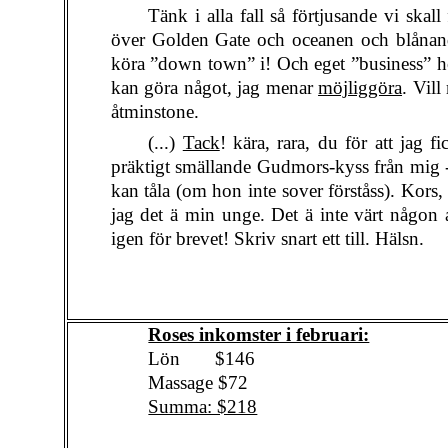
Tänk i alla fall så förtjusande vi ska
över Golden Gate och oceanen och blånand
köra ”down town” i! Och eget ”business” 
kan göra något, jag menar
möjliggöra
. Vill
åtminstone.
(...)
Tack
! kära, rara, du för att jag 
präktigt smällande Gudmors-kyss från mig -
kan tåla (om hon inte sover förståss). Kors,
jag det ä min unge. Det ä inte värt någon
igen för brevet! Skriv snart ett till. Hälsn.
Roses inkomster i februari:
Lön
$146
Massage $72
Summa: $218