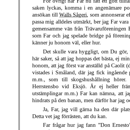
För övrigt har Far nu fått ett gott til
saken lyckas, komma i en angenämare pos
ansökan till
Walls Sågeri
, som annonserar eft
passa mig alldeles utmärkt, ber jag Far vara
gemensamme vän från Trävaruföreningen Er
som Far och jag spelade bridge på förenin
känner ju honom väl, eller hur.
Det skulle vara hyggligt, om Du gör, 
här saker, så att jag hoppas det bästa, ej mi
honom, att jag först var anställd på Caolit 
vistades i Småland, där jag fick ingående
m.m., som till skogshushållning hörer
Herrstensbo vid Eksjö. Är ej heller frä
utstämplingar m.m.) Far kan nämna, att ja
hindrats på den banan, men därför har jag ock
Ja, Far, jag vill gärna ha den där plat
Detta vet jag förrästen, att du kan.
Far frågar hur jag fann ”Don Ernesto”