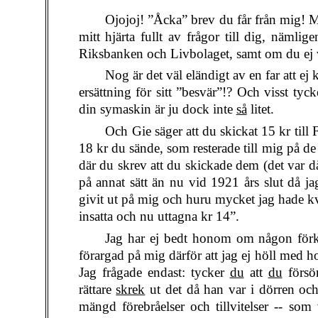
Ojojoj! ”Åcka” brev du får från mig! Me
mitt hjärta fullt av frågor till dig, nämli
Riksbanken och Livbolaget, samt om du ej 
Nog är det väl eländigt av en far att ej 
ersättning för sitt ”besvär”!? Och visst tyck
din symaskin är ju dock inte
så
litet.
Och Gie säger att du skickat 15 kr till
18 kr du sände, som resterade till mig på de 
där du skrev att du skickade dem (det var d
på annat sätt än nu vid 1921 års slut då ja
givit ut på mig och huru mycket jag hade kv
insatta och nu uttagna kr 14”.
Jag har ej bedt honom om någon förkla
förargad på mig därför att jag ej höll med h
Jag frågade endast: tycker
du
att
du
försö
rättare
skrek
ut det då han var i dörren oc
mängd förebråelser och tillvitelser -- som