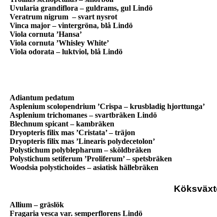
Uvularia grandiflora – guldrams, gul Lindö
Veratrum nigrum
– svart nysrot
Vinca major – vintergröna, blå Lindö
Viola cornuta ’Hansa’
Viola cornuta ’Whisley White’
Viola odorata – luktviol, blå Lindö
Adiantum pedatum
Asplenium scolopendrium ’Crispa – krusbladig hjorttunga’
Asplenium trichomanes – svartbräken Lindö
Blechnum spicant – kambräken
Dryopteris filix mas ’Cristata’ – träjon
Dryopteris filix mas ’Linearis polydecetolon’
Polystichum polyblepharum – sköldbräken
Polystichum setiferum ’Proliferum’ – spetsbräken
Woodsia polystichoides – asiatisk hällebräken
Köksväxt
Allium – gräslök
Fragaria vesca var. semperflorens Lindö