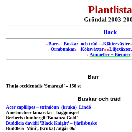
Plantlist
Gröndal 2003-20
Back
Barr
Buskar_och träd
Klätterväxte
r
::
:: ::
:: ::
:
Ormbunkar
Köksväxter
Liljexäxte
::
:: ::
:: ::
Annueller + Bienner
::
:
Barr
Thuja occidentalis ’Smaragd’ – 158 st
Buskar och träd
Acer capillipes – strimlönn
(kruka)
Lindö
Amelanchier lamarckii – häggmispel
Berberis thunbergii ’Bonanza Gold’
Buddleia davidii ’Black Knight’ – fjärilsbuske
Buddleia ’Mini’, (kruka) /utgår 06/