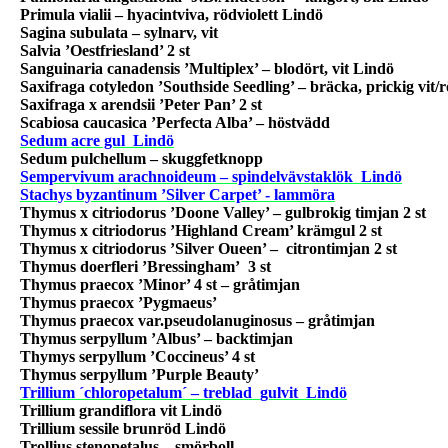
Primula vialii – hyacintviva, rödviolett Lindö
Sagina subulata – sylnarv, vit
Salvia ’Oestfriesland’ 2 st
Sanguinaria canadensis ’Multiplex’ – blodört, vit Lindö
Saxifraga cotyledon ’Southside Seedling’ – bräcka, prickig vit/
Saxifraga x arendsii ’Peter Pan’ 2 st
Scabiosa caucasica ’Perfecta Alba’ – höstvädd
Sedum acre gul
Lindö
Sedum pulchellum – skuggfetknopp
Sempervivum arachnoideum – spindelvävstaklök
Lindö
Stachys byzantinum ’Silver Carpet’ - lammöra
Thymus x citriodorus ’
Doone
Valley
’ – gulbrokig timjan 2 st
Thymus x citriodorus ’
Highland
Cream’ krämgul 2 st
Thymus x citriodorus ’Silver Oueen’ –
citrontimjan 2 st
Thymus doerfleri ’Bressingham’
3 st
Thymus praecox ’Minor’ 4 st – gråtimjan
Thymus praecox ’Pygmaeus’
Thymus praecox var.pseudolanuginosus – gråtimjan
Thymus serpyllum ’Albus’ – backtimjan
Thymys serpyllum ’Coccineus’ 4 st
Thymus serpyllum ’Purple Beauty’
Trillium ´chloropetalum´ – treblad
gulvit
Lindö
Trillium grandiflora vit Lindö
Trillium sessile brunröd Lindö
Trollius stenopetalus – smörboll