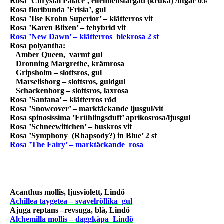
Rosa ’Chrystal Palace’, elfenbensfärgad (kruka) /utgår 05/
Rosa floribunda ’Frisia’, gul
Rosa ’Ilse Krohn Superior’ – klätterros vit
Rosa ’Karen Blixen’ – tehybrid vit
Rosa ’New Dawn’ – klätterros
blekrosa 2 st
Rosa polyantha:
Amber Queen,
varmt gul
Dronning Margrethe, krämrosa
Gripsholm – slottsros, gul
Marselisborg – slottsros, guldgul
Schackenborg – slottsros, laxrosa
Rosa ’Santana’ – klätterros röd
Rosa ’Snowcover’ – marktäckande ljusgul/vit
Rosa spinosissima ’Frühlingsduft’ aprikosrosa/ljusgul
Rosa ’Schneewittchen’ – buskros vit
Rosa
’Symphony
(Rhapsody?) in Blue’ 2 st
Rosa ’The Fairy’ – marktäckande
rosa
Acanthus mollis, ljusviolett, Lindö
Achillea taygetea – svavelröllika
gul
Ajuga reptans –revsuga, blå, Lindö
Alchemilla mollis – daggkåpa
Lindö