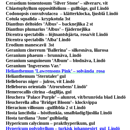
Cerastium tomentosum ’Silver Stone’ – silverarv, vit
Chiastophyllum oppositifolium – gullbåge, gul Lindö
Codonopsis convulvulacea
– klätterklocka, ljusblå Lindö
Cotula squalida – krypkotula 3st
Dianthus deltoides ’Albus’ – backnejlika 2 st
Dianthus plumarius ’Albus’ – fjädernejlika
Dicentra spectabilis – löjtnantshjärta, rosa/vit Lindö
Dicentra spectabilis ’Alba’ Lindö
Erodium manescavii
3st
Geranium cinereum ’Ballerina’ – silkesnäva, lilarosa
Geranium phaeum – brunnäva, Lindö
Geranium sanguineum ’Album’ – blodnäva, Lindö
Geranium ’Ingversens Var.’
Helianthemun ’Lawrensons Pink’ – solvända
rosa
Helianthemum ’Sterntaler’ gul
Helleborus niger – julros, vit Lindö
Helleborus orientalis ’Atrorubens’ Lindö’
Hemerocallis citrina –daglilja, gul
Heuchera ’Palace Purple’ – alunrot, vit/brunröda blad Lindö
Heucherella alba ’Bridget Bloom’– klockvippa
Hieracium villosum –gulfibbla 2 st Lindö
Hosta lancifolia – höstfunkia, smalbladig/ljuslila Lindö
Hosta tardiana ’June’ gulbladig
Hypericum calycinum – prakthyperikum, gul
Hypericum polyphyllum – turkisk johannesört
gul
Lindö