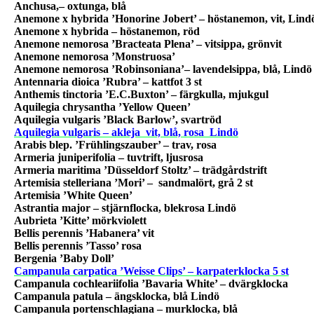
Anchusa,– oxtunga, blå
Anemone x hybrida ’Honorine Jobert’ – höstanemon, vit, Lind
Anemone x hybrida – höstanemon, röd
Anemone nemorosa ’Bracteata Plena’ – vitsippa, grönvit
Anemone nemorosa ’Monstruosa’
Anemone nemorosa ’Robinsoniana’– lavendelsippa, blå, Lindö
Antennaria dioica ’Rubra’ – kattfot 3 st
Anthemis tinctoria ’E.C.Buxton’ – färgkulla, mjukgul
Aquilegia chrysantha ’Yellow Queen’
Aquilegia vulgaris ’Black Barlow’, svartröd
Aquilegia vulgaris – akleja
vit, blå, rosa
Lindö
Arabis blep. ’Frühlingszauber’ – trav, rosa
Armeria juniperifolia – tuvtrift, ljusrosa
Armeria maritima ’Düsseldorf Stoltz’ – trädgårdstrift
Artemisia stelleriana ’Mori’ –
sandmalört, grå 2 st
Artemisia ’White Queen’
Astrantia major – stjärnflocka, blekrosa Lindö
Aubrieta ’Kitte’ mörkviolett
Bellis perennis ’Habanera’ vit
Bellis perennis ’Tasso’ rosa
Bergenia ’Baby Doll’
Campanula carpatica ’Weisse Clips’ – karpaterklocka 5 st
Campanula cochleariifolia ’Bavaria White’ – dvärgklocka
Campanula patula – ängsklocka, blå Lindö
Campanula portenschlagiana – murklocka, blå