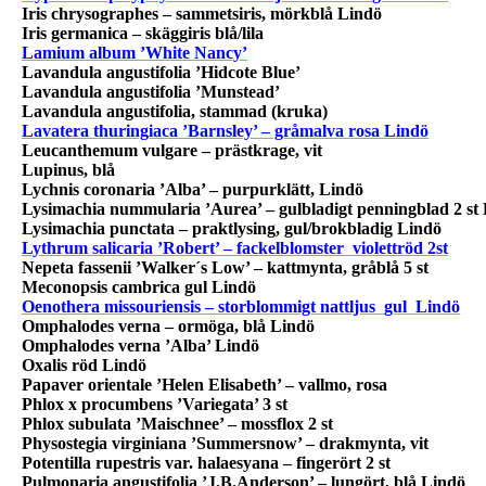
Iris chrysographes – sammetsiris, mörkblå Lindö
Iris germanica – skäggiris blå/lila
Lamium album ’White Nancy’
Lavandula angustifolia ’Hidcote Blue’
Lavandula angustifolia ’Munstead’
Lavandula angustifolia, stammad (kruka)
Lavatera thuringiaca ’Barnsley’ – gråmalva rosa Lindö
Leucanthemum vulgare – prästkrage, vit
Lupinus, blå
Lychnis coronaria ’Alba’ – purpurklätt, Lindö
Lysimachia nummularia ’Aurea’ – gulbladigt penningblad 2 st
Lysimachia punctata – praktlysing, gul/brokbladig Lindö
Lythrum salicaria ’Robert’ – fackelblomster
violettröd 2st
Nepeta fassenii ’Walker´s Low’ – kattmynta, gråblå 5 st
Meconopsis cambrica gul Lindö
Oenothera missouriensis – storblommigt nattljus
gul
Lindö
Omphalodes verna – ormöga, blå Lindö
Omphalodes verna ’Alba’ Lindö
Oxalis röd Lindö
Papaver orientale ’Helen Elisabeth’ – vallmo, rosa
Phlox x procumbens ’Variegata’ 3 st
Phlox subulata ’Maischnee’ – mossflox 2 st
Physostegia virginiana ’Summersnow’ – drakmynta, vit
Potentilla rupestris var. halaesyana – fingerört 2 st
Pulmonaria angustifolia ’J.B.Anderson’ – lungört, blå Lindö