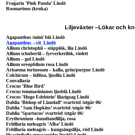
Fragaria ’Pink Panda’ Lindö
Rosmarinus (kruka)
Liljeväxter –Lökar och kn
Agapanthus /mini/ blå Lindö
Agapanthus
–vit
Lindö
Allium christophii – stäpplök, lila Lindö
Allium schubertii – fyrverkerilök, violett
Allium – gul Lindö
Allium oreophilum rosa Lindö
Arisaema tortuosum – kalla, grön/purpur Lindö
Colchicum – tidlösa, ljuslila Lindö
Convallaria
Crocus ’Blue Bird’
Crocus tommasinianus ljusblå Lindö
Crocus ’Hugo Edelstein’ lilazigzag Lindö
Dahlia ’Bishop of Llandaff’ svartröd /utgår 06/
Dahlia ’ Sam Hopkins’ svartröd /utgår 06/
Dahlia ’Spartacus’ svartröd /utgår 06/
Erythronium –hundtandlilja, rosa
Fritillaria meleagris ’Alba’ Lindö
Fritillaria meleagris – kungsängslilja, röd Lindö
Hyacinthella muscaroides ljusblå Lindö