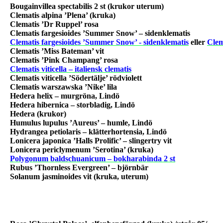
Bougainvillea spectabilis 2 st (krukor uterum)
Clematis alpina ’Plena’ (kruka)
Clematis ’Dr Ruppel’ rosa
Clematis fargesioides ’Summer Snow’ – sidenklematis
Clematis fargesioides ’Summer Snow’ - sidenklematis
eller
Clem
Clematis ’Miss Bateman’ vit
Clematis ’Pink Champang’ rosa
Clematis viticella – italiensk clematis
Clematis viticella ’Södertälje’ rödviolett
Clematis warszawska ’Nike’ lila
Hedera helix – murgröna, Lindö
Hedera hibernica – storbladig, Lindö
Hedera (krukor)
Humulus lupulus ’Aureus’ – humle, Lindö
Hydrangea petiolaris – klätterhortensia, Lindö
Lonicera japonica ’Halls Prolific’ – slingertry vit
Lonicera periclymenum ’Serotina’ (kruka)
Polygonum baldschuanicum – bokharabinda 2 st
Rubus ’Thornless Evergreen’ – björnbär
Solanum jasminoides vit (kruka, uterum)