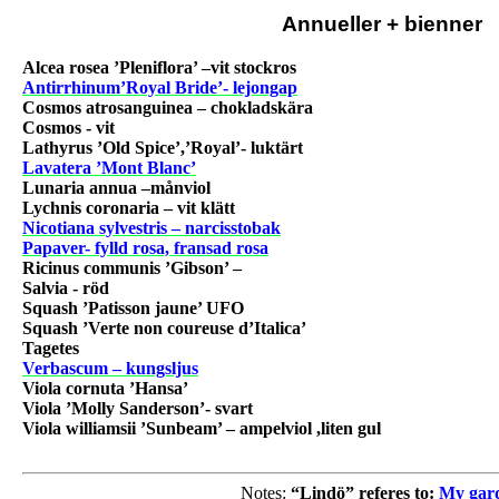
A
nnueller + bienner
Alcea rosea ’Pleniflora’ –vit stockros
Antirrhinum’Royal Bride’- lejongap
Cosmos atrosanguinea – chokladskära
Cosmos - vit
Lathyrus ’Old Spice’,’Royal’- luktärt
Lavatera ’Mont Blanc’
Lunaria annua –månviol
Lychnis coronaria – vit klätt
Nicotiana sylvestris – narcisstobak
Papaver- fylld rosa, fransad rosa
Ricinus communis ’Gibson’ –
Salvia - röd
Squash ’Patisson jaune’ UFO
Squash ’Verte non coureuse d’Italica’
Tagetes
Verbascum – kungsljus
Viola cornuta ’Hansa’
Viola ’Molly Sanderson’- svart
Viola williamsii ’Sunbeam’ – ampelviol ,liten gul
Notes:
“Lindö” referes to:
My gard