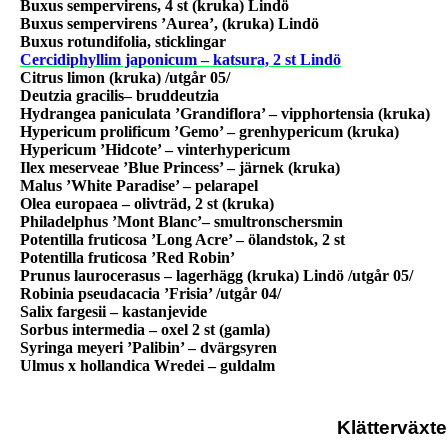
Buxus sempervirens, 4 st (kruka) Lindö
Buxus sempervirens ’Aurea’, (kruka) Lindö
Buxus rotundifolia, sticklingar
Cercidiphyllim japonicum – katsura, 2 st Lindö
Citrus limon (kruka) /utgår 05/
Deutzia gracilis– bruddeutzia
Hydrangea paniculata ’Grandiflora’ – vipphortensia (kruka)
Hypericum prolificum ’Gemo’ – grenhypericum (kruka)
Hypericum ’Hidcote’ – vinterhypericum
Ilex meserveae ’Blue Princess’ – järnek (kruka)
Malus ’White Paradise’ – pelarapel
Olea europaea – olivträd, 2 st (kruka)
Philadelphus ’
Mont Blanc
’– smultronschersmin
Potentilla fruticosa ’Long
Acre
’ – ölandstok, 2 st
Potentilla fruticosa ’Red Robin’
Prunus laurocerasus – lagerhägg (kruka) Lindö /utgår 05/
Robinia pseudacacia ’Frisia’ /utgår 04/
Salix fargesii – kastanjevide
Sorbus intermedia – oxel 2 st (gamla)
Syringa meyeri ’Palibin’ – dvärgsyren
Ulmus x hollandica Wredei – guldalm
Klätterväxte