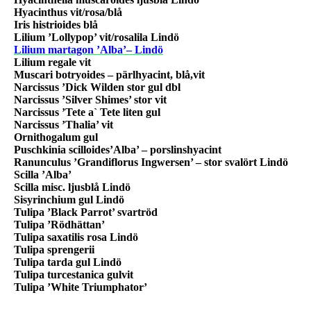
Hyacinthus vit/rosa/blå
Iris histrioides blå
Lilium ’Lollypop’ vit/rosalila Lindö
Lilium martagon ’Alba’– Lindö
Lilium regale vit
Muscari botryoides – pärlhyacint, blå,vit
Narcissus ’Dick Wilden stor gul dbl
Narcissus ’Silver Shimes’ stor vit
Narcissus ’Tete a` Tete liten gul
Narcissus ’Thalia’ vit
Ornithogalum gul
Puschkinia scilloides’Alba’ – porslinshyacint
Ranunculus ’Grandiflorus Ingwersen’ – stor svalört Lindö
Scilla ’Alba’
Scilla misc. ljusblå Lindö
Sisyrinchium gul Lindö
Tulipa ’Black Parrot’ svartröd
Tulipa ’Rödhättan’
Tulipa saxatilis rosa Lindö
Tulipa sprengerii
Tulipa tarda gul Lindö
Tulipa turcestanica gulvit
Tulipa ’White Triumphator’