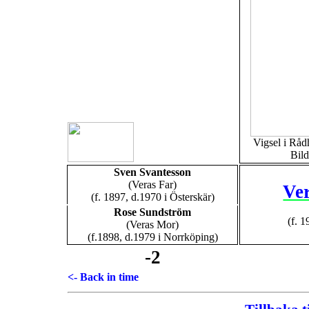
Vigsel i Rå
Bil
Sven Svantesson
(Veras Far)
Ve
(f. 1897, d.1970 i Österskär)
Rose Sundström
(f. 
(Veras Mor)
(f.1898, d.1979 i Norrköping)
-2
<- Back in time