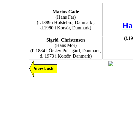
Marius Gade
(Hans Far)
(f.1889 i Holstebro, Danmark ,
Ha
d.1980 i Korsör, Danmark)
(f.1
Sigrid
Christensen
(Hans Mor)
(f. 1884 i Örslev Prästgård, Danmark,
d. 1973 i Korsör, Danmark)