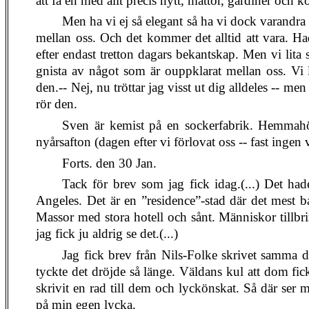
att få en med allt precis nytt, mattor, gardiner och k
Men ha vi ej så elegant så ha vi dock varandra o
mellan oss. Och det kommer det alltid att vara. H
efter endast tretton dagars bekantskap. Men vi lita 
gnista av något som är ouppklarat mellan oss. Vi l
den.-- Nej, nu tröttar jag visst ut dig alldeles -- men
rör den.
Sven är kemist på en sockerfabrik. Hemmahö
nyårsafton (dagen efter vi förlovat oss -- fast ingen v
Forts. den 30 Jan.
Tack för brev som jag fick idag.(...) Det hade
Angeles. Det är en ”residence”-stad där det mest bar
Massor med stora hotell och sånt. Människor tillbri
jag fick ju aldrig se det.(...)
Jag fick brev från Nils-Folke skrivet samma d
tyckte det dröjde så länge. Väldans kul att dom fick
skrivit en rad till dem och lyckönskat. Så där ser m
på min egen lycka.