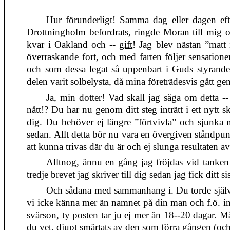
Hur förunderligt! Samma dag eller dagen efte
Drottningholm befordrats, ringde Moran till mig oc
kvar i Oakland och --
gift
! Jag blev nästan ”matt 
överraskande fort, och med farten följer sensatione
och som dessa legat så uppenbart i Guds styrande h
delen varit solbelysta, då mina företrädesvis gått 
Ja, min dotter! Vad skall jag säga om detta -
nått!? Du har nu genom ditt steg inträtt i ett nytt s
dig. Du behöver ej längre ”förtvivla” och sjunka 
sedan. Allt detta bör nu vara en övergiven ståndpunk
att kunna trivas där du är och ej slunga resultaten av
Alltnog, ännu en gång jag fröjdas vid tanken p
tredje brevet jag skriver till dig sedan jag fick ditt s
Och sådana med sammanhang i. Du torde själv k
vi icke känna mer än namnet på din man och f.ö. ing
svärson, ty posten tar ju ej mer än 18--20 dagar. Må
du vet, djupt smärtats av den som förra gången (och 