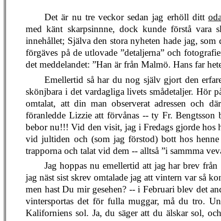
Det är nu tre veckor sedan jag erhöll ditt
oda
med känt skarpsinnne, dock kunde förstå vara skr
innehållet; Själva den stora nyheten hade jag, som d
förgäves på de utlovade ”detaljerna” och fotografi
det meddelandet: ”Han är från Malmö. Hans far heter
Emellertid så har du nog själv gjort den erfar
skönjbara i det vardagliga livets smådetaljer. Hör på
omtalat, att din man observerat adressen och dä
föranledde Lizzie att förvånas -- ty Fr. Bengtss
bebor nu!!! Vid den visit, jag i Fredags gjorde hos
vid jultiden och (som jag förstod) bott hos henne
trapporna och talat vid dem -- alltså ”i sammma ve
Jag hoppas nu emellertid att jag har brev från S
jag näst sist skrev omtalade jag att vintern var så ko
men hast Du mir gesehen? -- i Februari blev det andr
vintersportas det för fulla muggar, må du tro. U
Kaliforniens sol. Ja, du säger att du älskar sol, oc