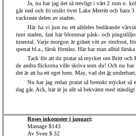
Ja, nu har jag det så trevligt i vårt 2 rum o. 
går ned och fri utsikt över Lake Merritt och bara 3 
vackraste delen av staden.
Här ha vi just nu ett alldeles bedårande vårvi
runt staden, fast här blommar påsk- och pingstliljo
tusental. Varje morgon är gräset vitt av rimfrost, 
spenat bl.a., färsk förståss. Här har man alltid färsk
Tack för att du pratar så mycket om Britt och K
de andra flickorna ville skriva som du! Och nu har a
det är att ha ett eget hem. May, vad det
är
underbart
Nu har jag redan pratat så hemskt mycket så 
dag går. Ack, här är ju allt så bekvämt med ständigt 
Roses inkomster i januari
:
Massage $143
Av Sven $ 32