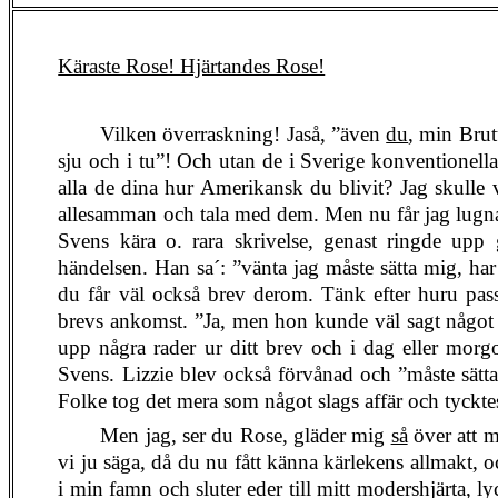
Käraste Rose! Hjärtandes Rose!
Vilken överraskning! Jaså, ”även
du
, min Brut
sju och i tu”! Och utan de i Sverige konventionella
alla de dina hur Amerikansk du blivit? Jag skulle v
allesamman och tala med dem. Men nu får jag lugna 
Svens kära o. rara skrivelse, genast ringde u
händelsen. Han sa´: ”vänta jag måste sätta mig, har 
du får väl också brev derom. Tänk efter huru pass
brevs ankomst. ”Ja, men hon kunde väl sagt något
upp några rader ur ditt brev och i dag eller morg
Svens. Lizzie blev också förvånad och ”måste sätta
Folke tog det mera som något slags affär och tycktes 
Men jag, ser du Rose, gläder mig
så
över att m
vi ju säga, då du nu fått känna kärlekens allmakt, oc
i min famn och sluter eder till mitt modershjärta,