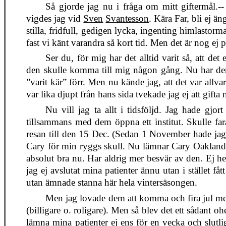
Så gjorde jag nu i fråga om mitt giftermål.--
vigdes jag vid
Sven
Svantesson
. Kära Far, bli ej ä
stilla, fridfull, gedigen lycka, ingenting himlastorma
fast vi känt varandra så kort tid. Men det är nog ej
Ser du, för mig har det alltid varit så, att det 
den skulle komma till mig någon gång. Nu har de
”varit kär” förr. Men nu kände jag, att det var allva
var lika djupt från hans sida tvekade jag ej att gi
Nu vill jag ta allt i tidsföljd. Jag hade g
tillsammans med dem öppna ett institut. Skulle fa
resan till den 15 Dec. (Sedan 1 November hade jag 
Cary för min ryggs skull. Nu lämnar Cary Oakland för
absolut bra nu. Har aldrig mer besvär av den. Ej h
jag ej avslutat mina patienter ännu utan i stället få
utan ämnade stanna här hela vintersäsongen.
Men jag lovade dem att komma och fira jul med 
(billigare o. roligare). Men så blev det ett sådant oh
lämna mina patienter ej ens för en vecka och slutli