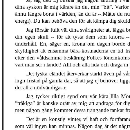
dina syskon är mig kärare än
du
, min ”bit”. Varfö
ännu längre borta i världen, än du är --.Måtte du nu 
energi). Du kan behöva den för att kämpa dig skuldf
Jag förstår fullt väl dina svårigheter att lägga
din egen skull -- för att tysta dem som knorra --
underhåll. En, säger en, krona om dagen
borde
d
skyldighet att ensamma bära kostnaderna en tid fra
efter den våldsamma beskäring Folkes löneinkomster
vart man ser i landet! Allt och alla lida och draga
Det tyska eländet återverkar starkt även på vår
lugn fristad på gamla dar, så att jag ej behöver ligg
det allra nödvändigaste.
Jag tycker riktigt synd om vår kära lilla Mo
”tråkiga” är kanske orätt av mig att andraga för di
men någon gång kommer dessa trängande tankar fr
Det är en konstig vinter, vi haft och fortfar
som väl ingen kan minnas. Någon dag är det några 