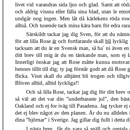
livet vid varandras sida ljus och glad. Samt att rö
och aldrig vissna eller fälla sina blad, utan le emot
undgår nog ingen. Men låt då kärlekens röda rosor
alltså. Och tusende tack mina kära barn för edra rara
Särskildt tackar jag dig Sven, för att du näm
för att lilla Rose
är
och fortfarande skall
bli
lycklig
tacksam att du är en Svensk man, så ha´ ni även e
ditt brev till mig är du en tänkande man, som ej l
Innerligt önskar jag att Rose måtte kunna motsvar
hennes tillit till dig; ty jag förstår godt att då Rose
flicka. Visst skall du alltjämt bli trogen och tillg
Bliven alltid, alltid lyckliga!!
Och så lilla Rose, tackar jag dig för ditt brev 
så väl att det var din ”underbaraste jul”, den bä
Oakland och ej for iväg till Pasadena. Jag tycker ej
det ej blev något av den planen. Är du nu alldeles fri
dina ”björnar” i Sverige. Jag gillar dig fullt i detta di
I nästa brev
får du vara så snäll och omtala 