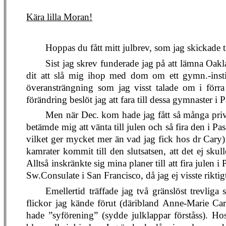
Kära lilla Moran!
Hoppas du fått mitt julbrev, som jag skickade ti
Sist jag skrev funderade jag på att lämna Oakl
dit att slå mig ihop med dom om ett gymn.-insti
överansträngning som jag visst talade om i förra
förändring beslöt jag att fara till dessa gymnaster i
Men när Dec. kom hade jag fått så många privat
betämde mig att vänta till julen och så fira den i P
vilket ger mycket mer än vad jag fick hos dr Cary) 
kamrater kommit till den slutsatsen, att det ej skull
Alltså inskränkte sig mina planer till att fira julen
Sw.Consulate i San Francisco, då jag ej visste riktigt
Emellertid träffade jag två gränslöst trevlig
flickor jag kände förut (däribland Anne-Marie Ca
hade ”syförening” (sydde julklappar förståss). Ho