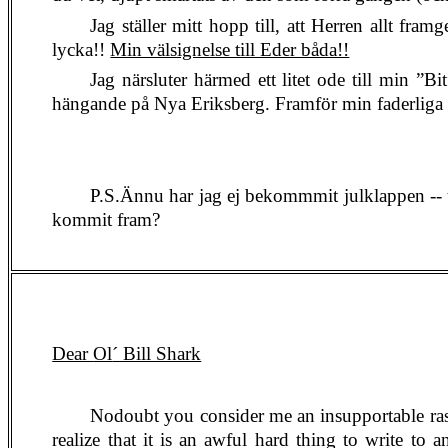
Jag ställer mitt hopp till, att Herren allt fra
lycka!!
Min välsignelse till Eder båda!!
Jag närsluter härmed ett litet ode till min ”
hängande på Nya Eriksberg. Framför min faderliga h
P.S.Ännu har jag ej bekommmit julklappen -- t
kommit fram?
Dear
Ol
´ Bill Shark
Nodoubt
you consider me an insupportable ras
realize that it is an awful hard thing to write 