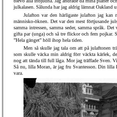
blevo alla inbjudna. Jag ändrade då mina planer och
julkalasen. Sålunda har jag aldrig lämnat Oakland ut
Julafton var den härligaste julafton jag kan 
människo-öknen. Det var den mest förtjusande juls
samma intressen, samma seder, samma språk. Det v
gifta par (unga) och så tre flickor och fem pojkar
”Hela gänget” höll ihop hela tiden.
Men så skulle jag tala om att på julaftonen t
som skulle väcka min aldrig förr väckta kärlek, d
nog att tända till full låga. Mor jag träffade Sven. 
Så nu, lilla Moran, är jag fru Svantesson. Din lilla
vara.