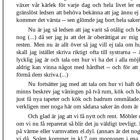
växer vår kärlek för varje dag och hela livet ler emo
gränslöst ledsen att behöva bekänna att jag ännu ej
kommer det värsta -- sen glömde jag bort hela saken 
Nu är jag så ledsen att jag varit så otålig och 
nog (...) då ser jag ju att det är oberättigat av mig
resten. Men nu är allt över så jag vill ej tala om
skall jag istället skriva riktigt ofta till systrarna
lycklig jag är och tala om hur vi ha det i alla möjli
aldrig kan vinna något med hårdhet -- och för att 
förmå dem skriva.(...)
Nu fortsätter jag med att tala om hur vi haft d
minns beskrev jag våningen på två rum, kök och bad
just få nya tapeter och kök och badrum ommålade. I
verkligen mer noga här om sådana saker än dom ä
Och glad är jag att vi få nytt och rent. Möbler 
om vi nu få reparerat så blir det ju väldigt trevligt
på värme eller varmvatten el.dyl. (annars är det nog 
vi då. Solen kommer in kl.7 om morgonen i ena h