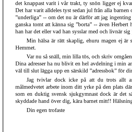
det knappast varit i vår trakt, ty snön ligger ej k
Det har varit alldeles tyst sedan jul från alla barne
”underliga” -- om det nu är därför att jag ingenting
ganska tomt att känna sig ”borta” -- även Herbert h
han har det eller vad han sysslar med och livnär sig 
Min hälsa är rätt skaplig, ehuru magen ej är 
Hemmet.
Var nu så snäll, min lilla tös, och skriv omgåe
Dina adresser ha nu blivit en hel avdelning i min an
väl till slut lägga upp en särskild ”adressbok” för d
Jag tvivlar dock icke på att du trots allt 
målmedvetet arbete inom ditt yrke på den plats dä
som en duktig svensk sjukgymnast dock är det säk
skyddade hand över dig, kära barnet mitt!! Hälsninga
Din egen trofaste