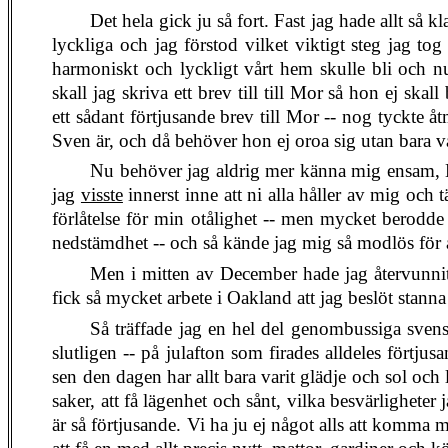
Det hela gick ju så fort. Fast jag hade allt så kl
lyckliga och jag förstod vilket viktigt steg jag tog
harmoniskt och lyckligt vårt hem skulle bli och nu 
skall jag skriva ett brev till till Mor så hon ej ska
ett sådant förtjusande brev till Mor -- nog tyckte 
Sven är, och då behöver hon ej oroa sig utan bara v
Nu behöver jag aldrig mer känna mig ensam, Ma
jag
visste
innerst inne att ni alla håller av mig och 
förlåtelse för min otålighet -- men mycket berodde
nedstämdhet -- och så kände jag mig så modlös för 
Men i mitten av December hade jag återvunnit a
fick så mycket arbete i Oakland att jag beslöt stan
Så träffade jag en hel del genombussiga sven
slutligen -- på julafton som firades alldeles förtjus
sen den dagen har allt bara varit glädje och sol och 
saker, att få lägenhet och sånt, vilka besvärligheter
är så förtjusande. Vi ha ju ej något alls att komma