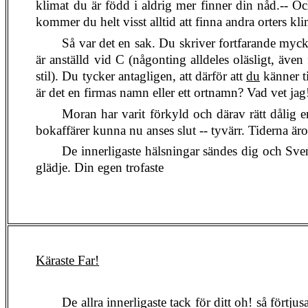
klimat du är född i aldrig mer finner din nåd.-- Oc
kommer du helt visst alltid att finna andra orters kl
Så var det en sak. Du skriver fortfarande mycket
är anställd vid C (någonting alldeles oläsligt, äve
stil). Du tycker antagligen, att därför att
du
känner ti
är det en firmas namn eller ett ortnamn? Vad vet jag
Moran har varit förkyld och därav rätt dålig e
bokaffärer kunna nu anses slut -- tyvärr. Tiderna äro
De innerligaste hälsningar sändes dig och Sve
glädje. Din egen trofaste
Käraste Far!
De allra innerligaste tack för ditt oh! så förtj