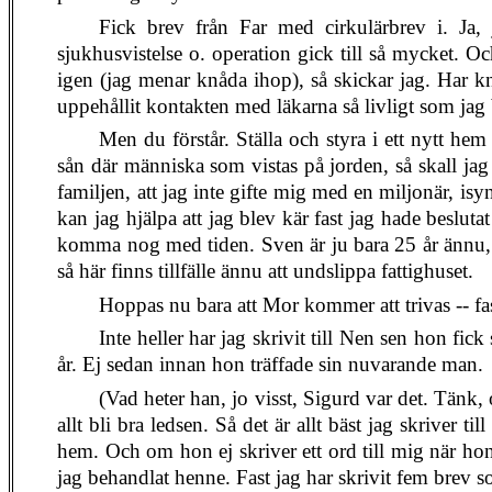
Fick brev från Far med cirkulärbrev i. Ja,
sjukhusvistelse o. operation gick till så mycket. O
igen (jag menar knåda ihop), så skickar jag. Har kn
uppehållit kontakten med läkarna så livligt som jag b
Men du förstår. Ställa och styra i ett nytt hem 
sån där människa som vistas på jorden, så skall jag
familjen, att jag inte gifte mig med en miljonär, isy
kan jag hjälpa att jag blev kär fast jag hade beslutat
komma nog med tiden. Sven är ju bara 25 år ännu, oc
så här finns tillfälle ännu att undslippa fattighuset.
Hoppas nu bara att Mor kommer att trivas -- f
Inte heller har jag skrivit till Nen sen hon fick 
år. Ej sedan innan hon träffade sin nuvarande man.
(Vad heter han, jo visst, Sigurd var det. Tänk,
allt bli bra ledsen. Så det är allt bäst jag skriver ti
hem. Och om hon ej skriver ett ord till mig när hon f
jag behandlat henne. Fast jag har skrivit fem brev so