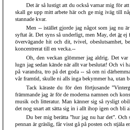
Det är så lustigt att du också varnar mig för at
skall ge upp mitt arbete här och ge mig iväg till n
stannade kvar.
Men -- istället gjorde jag något som jag nu är 
syftat åt. Det syns så underligt, men May, det
är
ej 
övervägande hit och dit, tvivel, obeslutsamhet, b
koncentrerat till en vecka.--
Oh, den veckan glömmer jag aldrig. Det var n
lugn jag sedan kände när allt var beslutat! Och vi har
på varandra, tro på det goda -- så om ni därhemma
vår framtid, skulle ni alls inga bekymmer ha, utan 
Tack käraste du för den förtjusande ”Vinter
främmande jag är för de moderna namnen och konstn
musik och litteratur. Man känner sig så rysligt o
det nog snart att sätta sig in i allt ihop igen och bli
Du ber mig berätta ”hur jag nu har det”. Och så
pennan är gräslig, får visst gå på posten och stjäla e