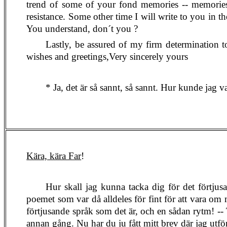
trend of some of your fond memories -- memories f
resistance. Some other time I will write to you in t
You understand,
don´t
you ?
Lastly, be assured of my firm determination t
wishes and
greetings,Very
sincerely yours
* Ja, det är så sannt, så sannt. Hur kunde jag va
Kära, kära Far
!
Hur skall jag kunna tacka dig för det förtjus
poemet som var då alldeles för fint för att vara om m
förtjusande språk som det är, och en sådan rytm! -- 
annan gång. Nu har du ju fått mitt brev där jag utför