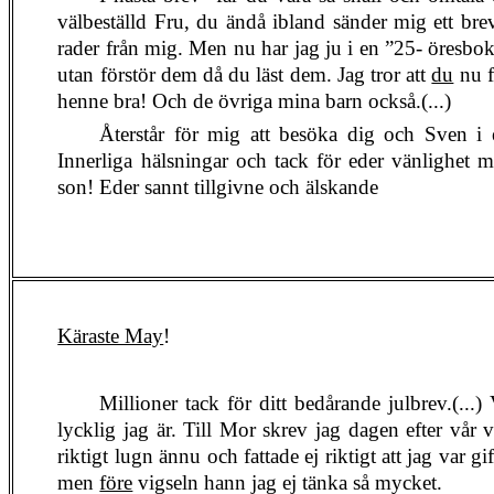
välbeställd Fru, du ändå ibland sänder mig ett brev
rader från mig. Men nu har jag ju i en ”25- öresbok”
utan förstör dem då du läst dem. Jag tror att
du
nu f
henne bra! Och de övriga mina barn också.(...)
Återstår för mig att besöka dig och Sven i e
Innerliga hälsningar och tack för eder vänlighet
son! Eder sannt tillgivne och älskande
Käraste May
!
Millioner tack för ditt bedårande julbrev.(...) 
lycklig jag är. Till Mor skrev jag dagen efter vår v
riktigt lugn ännu och fattade ej riktigt att jag var g
men
före
vigseln hann jag ej tänka så mycket.