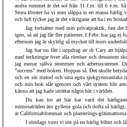
andra rummet är det sol från 11 f.m. till 6 e.m. Så
Stora fönster ha vi som släppa in en massa härlig
och luft tycker jag är det viktigaste att ha i en bost
Jag fortsätter med min privatpraktik, fast det 
igen, så att jag får fler patienter. I Febr. har jag ej
eftersom jag är skyldig så mycket till mors underhåll
Jag har nu fått i uppdrag av dr Cary att hjäl
med teckningar över alla rörelser och dessutom sk
jag menar själva stommen och arbetssystemet. Dr
”success” med boken. Hoppas så. Det skulle betyd
och en sin metod och sina egna sjukgymnastiska rö
och min bok slår igenom och vårt system blir antag
känna att jag hade uträttat något här i världen.
Du kan tro att här har varit det härliga
mimosaträden äro gyllene gula och dofta så härligt
är Californiablomman och planterings-gräsmattorna är
I söndags voro vi ute på en härlig biltur och l