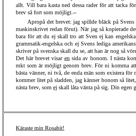
allt. Vill bara kasta ned dessa rader för att tacka 
brev så fort som möjligt.--
Apropå det brevet: jag spillde bläck på Svens 
maskinskrivet redan förut). När jag så kopierade det
bara för att du ej skall tro att Sven ej kan engel
grammatik-engelska och ej Svens lediga amerikansk
skriver på svenska skall du se, att han är nog så vö
Det här brevet visar
en
sida av honom. I nästa komm
mkt som är möjligt genom brev. För ni komma att 
bästa vänner, ni två, de enda män som existera för
kommer litet på sladden, jag känner honom så litet, 
nästa brev, som
ej
skall låta vänta på sig. Din egen
Käraste min Rosabit!