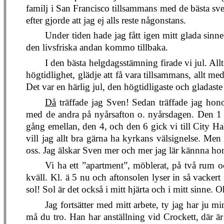
familj i San Francisco tillsammans med de bästa sv
efter gjorde att jag ej alls reste någonstans.
Under tiden hade jag fått igen mitt glada sinne
den livsfriska andan kommo tillbaka.
I den bästa helgdagsstämning firade vi jul. A
högtidlighet, glädje att få vara tillsammans, allt
Det var en härlig jul, den högtidligaste och gladaste
Då
träffade jag Sven! Sedan träffade jag hon
med de andra på nyårsafton o. nyårsdagen. Den 1 Ja
gång emellan, den 4, och den 6 gick vi till City H
vill jag allt bra gärna ha kyrkans välsignelse. Men 
oss. Jag älskar Sven mer och mer jag lär kännna ho
Vi ha ett ”apartment”, möblerat, på två rum o
kväll. Kl. ä 5 nu och aftonsolen lyser in så vacker
sol! Sol är det också i mitt hjärta och i mitt sinne.
Jag fortsätter med mitt arbete, ty jag har ju 
må du tro. Han har anställning vid Crockett, där är